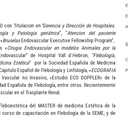
E
E
 con Titulacion en
“Gerencia y Dirección de Hospitales.
A
ogía y Patologia geriátrica
“, “
Atencion del paciente
 «
Bruselas
Endovascular Executive Fellowship Program”,
S
es «
Cirugia
Endovascular en modelos Animales por la
 Endovascular” de Hospital Vall d´Hebron,
“Flebología,
C
icina Estética
” por la Sociedad Española de Medicina
 Capitulo Español de Flebología y Linfología, «
ECOGRAFIA
P
o Vascular no Invasivo, «Estudio ECO DOPPLER» de la
dad Española de Flebología, entre otros. Recientemente
ascular en el Trasplante Renal.
 Fleboestetica del MASTER de medicina Estética de la
l curso de capacitación en Flebología de la SEME, y de