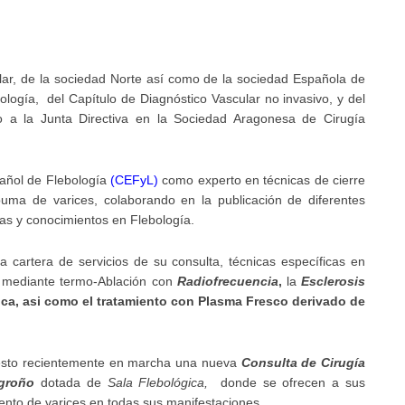
ar, de la sociedad Norte así como de la sociedad Española de
ología, del Capítulo de Diagnóstico Vascular no invasivo, y del
o a la Junta Directiva en la Sociedad Aragonesa de Cirugía
añol de Flebología
(CEFyL
)
como experto en técnicas de cierre
puma de varices, colaborando en la publicación de diferentes
icas y conocimientos en Flebología.
a cartera de servicios de su consulta, técnicas específicas en
s mediante termo-Ablación con
Radiofrecuencia
,
la
Esclerosis
ica, asi como el tratamiento con Plasma Fresco derivado de
uesto recientemente en marcha una nueva
Consulta de Cirugía
ogroño
dotada de
Sala Flebológica,
donde se ofrecen a sus
iento de varices en todas sus manifestaciones.