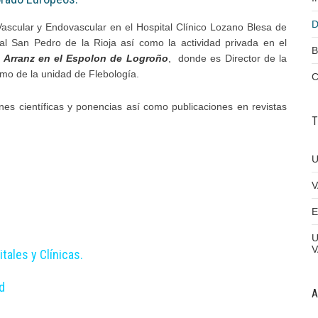
D
 Vascular y Endovascular en el Hospital Clínico Lozano Blesa de
al San Pedro de la Rioja así como la actividad privada en el
B
 Arranz en el Espolon de Logroño
,
donde es Director de la
omo de la unidad de Flebología.
nes científicas y ponencias así como publicaciones en revistas
T
U
V
E
U
tales y Clínicas.
d
A