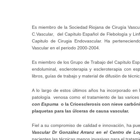
Es miembro de la Sociedad Riojana de Cirugía Vascul
C.Vascular, del Capítulo Español de Flebología y Linf
Capitulo de Cirugia Endovascular. Ha perteneciend
Vascular en el periodo 2000-2004.
Es miembro de los Grupo de Trabajo del Capítulo Esp
endoluminal, escleroterapia y escleroterapia con es
libros, guías de trabajo y material de difusión de técn
A lo largo de estos últimos años ha incorporado en l
patología venosa como el tratamiento de las varice
con Espuma
o la Crioesclerosis con nieve carbón
plaquetas para las úlceras de causa vascular.
Fiel a su compromiso de calidad e innovación, ha p
Vascular Dr González Arranz en el Centro de L
pacientes las técnicas menos invasivas para el tratam